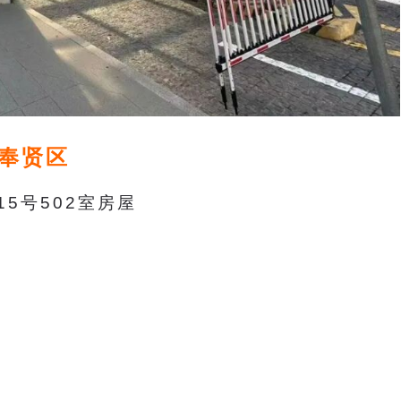
奉贤区
5号502室
房屋