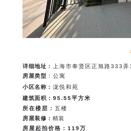
详细地址
：
上
海市
奉贤区正旭路333弄1
房屋类型
：公寓
小区名称
：
泷悦和苑
建筑面积
：
95.55平方米
所在楼层：
五楼
房屋装修：
精装
房屋起拍价格：
119万