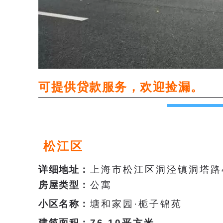
可提供贷款服务，欢迎捡漏。
松江区
详细地址
：
上海市松江区洞泾镇洞塔路4
房屋类型
：
公寓
小区名称
：
塘和家园·栀子锦苑
建筑面积
：
76.10平方米