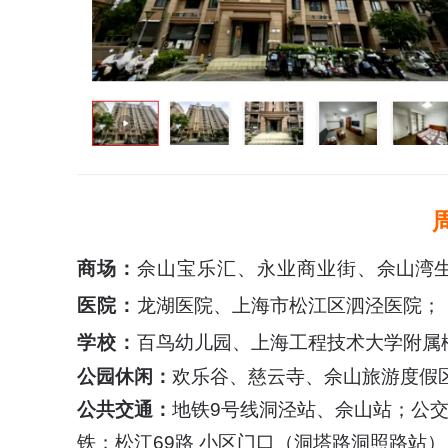
商场：
佘山宝乐汇、永业商业街、
佘山湾
医院：
龙湖医院、
上海市松江区泗泾医院；
学校：
百鸟幼儿园、
上海工程技术大学附属
公园休闲：
欢乐谷、慈云寺、佘山旅游度假
公共交通：
地铁9号线洞泾站、佘山站；公交1
铁；松江69路 小区门口（洞塔路洞照路站）