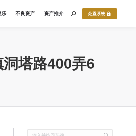
娱乐
不良资产
资产推介
处置系统
塔路400弄6