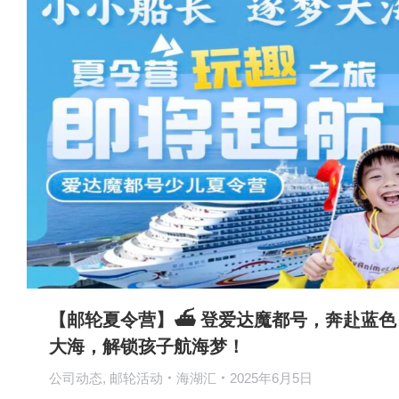
【邮轮夏令营】⛴️ 登爱达魔都号，奔赴蓝色
大海，解锁孩子航海梦！
公司动态
,
邮轮活动
海湖汇
2025年6月5日