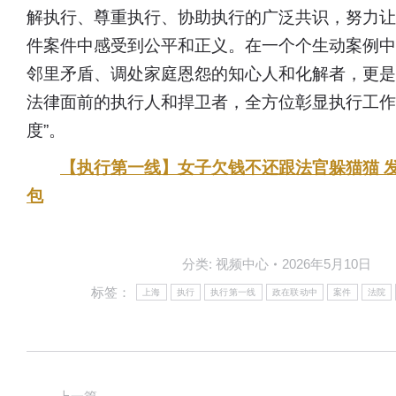
解执行、尊重执行、协助执行的广泛共识，努力让
件案件中感受到公平和正义。在一个个生动案例中
邻里矛盾、调处家庭恩怨的知心人和化解者，更是
法律面前的执行人和捍卫者，全方位彰显执行工作的
度”。
【执行第一线】
女子欠钱不还跟法官躲猫猫 
包
分类:
视频中心
2026年5月10日
标签：
上海
执行
执行第一线
政在联动中
案件
法院